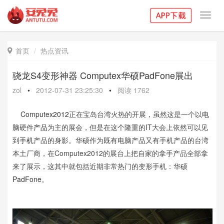
Toggl
navig
首页
热点资讯

骁龙S4变形神器 Computex华硕PadFone展出
zol
•
2012-07-31 23:25:30
•
阅读
1762
Computex2012
正在宝岛台湾火热的开展，虽然这是一个以
电
脑
硬件
产品
为主的展会，但是在这个隆重的IT大会上依然可以见
到
手机
产品的身影。华硕作为既有电脑产品又有手机产品的台湾
本土厂商，在Computex2012的展台上把自家的拿手产品全部拿
来了展示，这其中就包括近期非常热门的变形手机：华硕
PadFone
。