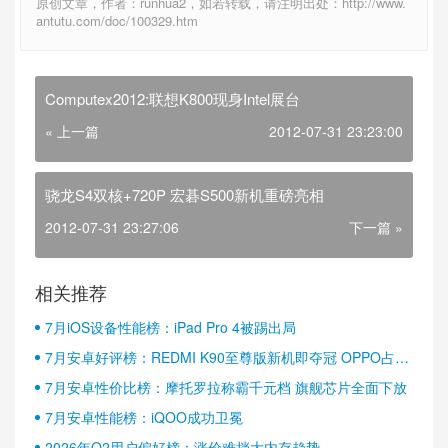
原创文章，作者：runhua2，如若转载，请注明出处：http://www.
antutu.com/doc/100329.htm
Computex2012:联想K800现身Intel展台
« 上一篇
2012-07-31 23:23:00
骁龙S4双核+720P 宏碁S500新机重磅亮相
2012-07-31 23:27:06
下一篇 »
相关推荐
7月iOS设备性能榜：iPad Pro 4被踢出局
7月安卓好评榜：REDMI K90至尊版新机即夺冠 OPPO占据
半壁江山
7月安卓性价比榜：摩托罗拉称霸千元档 旗舰芯片全面下放
7月安卓性能榜：iQOO成功卫冕
2026年Q2用户偏好榜：涨价难挡大内存趋势