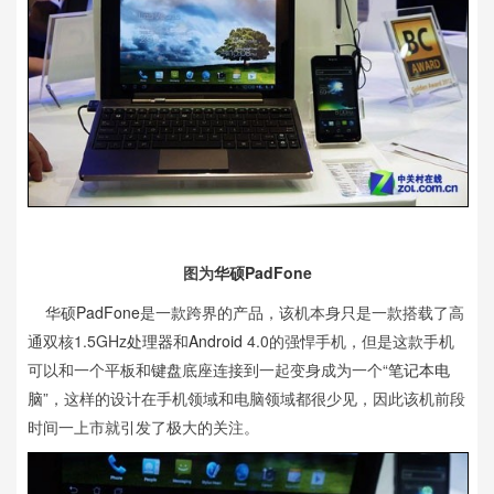
图为
华硕PadFone
华硕
PadFone
是一款跨界的产品，该机本身只是一款搭载了高
通双核1.5GHz
处理器
和
Android
4.0的强悍手机，但是这款手机
可以和一个平板和
键盘
底座连接到一起变身成为一个“
笔记本电
脑
”，这样的设计在手机领域和电脑领域都很少见，因此该机前段
时间一上市就引发了极大的关注。