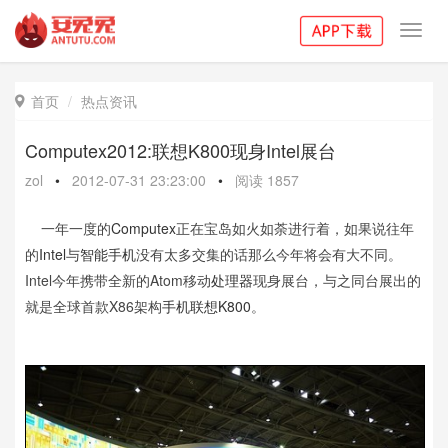
Toggl
navig
首页
热点资讯

Computex2012:联想K800现身Intel展台
zol
•
2012-07-31 23:23:00
•
阅读
1857
一年一度的
Computex
正在宝岛如火如荼进行着，如果说往年
的
Intel
与
智能手机
没有太多交集的话那么今年将会有大不同。
Intel今年携带全新的Atom移动
处理器
现身展台，与之同台展出的
就是全球首款X86架构
手机
联想K800
。