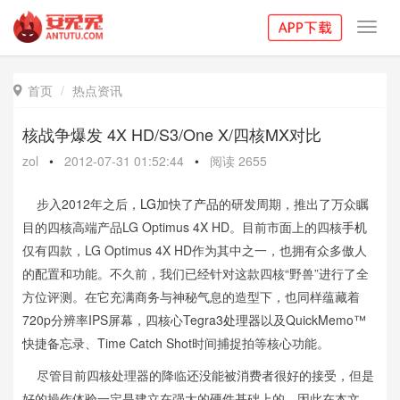
Toggl
navig
首页
热点资讯

核战争爆发 4X HD/S3/One X/四核MX对比
zol
•
2012-07-31 01:52:44
•
阅读
2655
步入2012年之后，
LG
加快了
产品
的研发周期，推出了万众瞩
目的四核高端产品LG Optimus 4X HD。目前市面上的四核
手机
仅有四款，LG Optimus 4X HD作为其中之一，也拥有众多傲人
的配置和功能。不久前，我们已经针对这款四核“野兽”进行了全
方位评测。在它充满商务与神秘气息的造型下，也同样蕴藏着
720p分辨率IPS屏幕，四核心Tegra3
处理器
以及QuickMemo™
快捷备忘录、Time Catch Shot时间捕捉拍等核心功能。
尽管目前四核处理器的降临还没能被消费者很好的接受，但是
好的操作体验一定是建立在强大的硬件基础上的。因此在本文