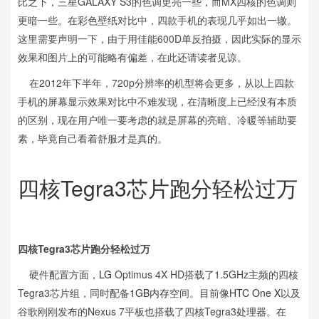
比之下，三星GALAXY S3的色调更亮一些，而MX四核的色调则
更暗一些。在彩色壁纸对比中，四款手机的表现几乎如出一辙。
这里需要声明一下，由于用佳能600D单反拍摄，因此实际的显示
效果和图片上的可能略有偏差，在此还请读者见谅。
在2012年下半年，720p分辨率的机型将会更多，从以上四款
手机的屏幕显示效果对比中不难发现，在清晰度上已经没有本质
的区别，现在用户唯一要考虑的就是屏幕的亮暗、冷暖等辅助要
素，毕竟自己看着舒服才是真的。
四核Tegra3芯片跑分轻松过万
四核Tegra3芯片跑分轻松过万
硬件配置方面，
LG
Optimus 4X HD搭载了1.5GHz主频的四核
Tegra3芯片组，同时配备
1GB内存
空间。目前像
HTC One X
以及
谷歌刚刚发布的Nexus 7平板也搭载了四核Tegra3
处理器
。在