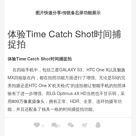
图片快速分享/传统备忘录功能展示
体验Time Catch Shot时间捕
捉拍
体验Time Catch Shot时间捕捉拍
在四核
手机
中，包括
三星
GALAXY S3、
HTC One X
以及
魅族
MX四核版在内，都在拍照功能方面进行了增强。无论是S3的完
美拍摄还是
HTC
One X
“机关枪式”的连拍都让
智能手机
的拍照体
验有了进一步增强。而
LG
Optimus 4X HD当然也不甘示弱，采
用
800万像素
摄像头，拥有正常、HDR、全景、连环拍摄等功
能，并且还配备了独具一格的时间捕捉拍功能。





0
0