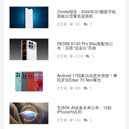
Omdia报告：2026年Q1翻新手机
面板出货量首超新机
2天前

505

2
REDMI K100 Pro Max新配色公
布：百搭“流金白”亮相
2天前

1224

5
Android 17招募活动意外泄密！摩
托罗拉Edge 70 Neo曝光
2天前

506

1
支持Sir AI设备名单公布：12款
iPhone均在列
2天前

538

5