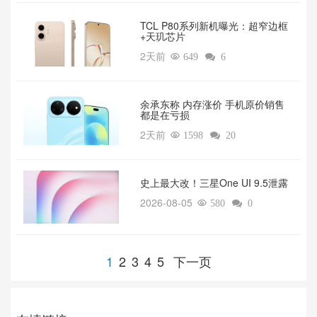
TCL P80系列新机曝光：超窄边框
+天玑芯片
2天前

649

6
余承东称 内存涨价 手机原价销售
都是在亏损
2天前

1598

20
‌史上最大改！三星One UI 9.5泄露
2026-08-05

580

0
1
2
3
4
5
下一页