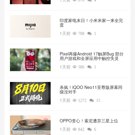

878

4
印度家电末日！小米米家一来全完
蛋
1天前

788

1
Pixel再爆Android 17触屏Bug 部分
用户游戏和全屏应用中触控失灵
1天前

386

1
杀疯！iQOO Neo11至尊版屏幕同
级没对手
1天前

1272

15
OPPO变心！索尼遭弃三星上位‌
1天前

842

6