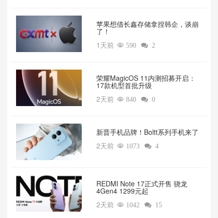
苹果想借长鑫存储拿捏韩企，谈崩
了！
1天前

590

2
荣耀MagicOS 11内测招募开启：
17款机型首批升级
2天前

840

0
新晋手机品牌！Boltt系列手机来了
2天前

1073

4
REDMI Note 17正式开售 骁龙
4Gen4 1299元起
2天前

1042

15