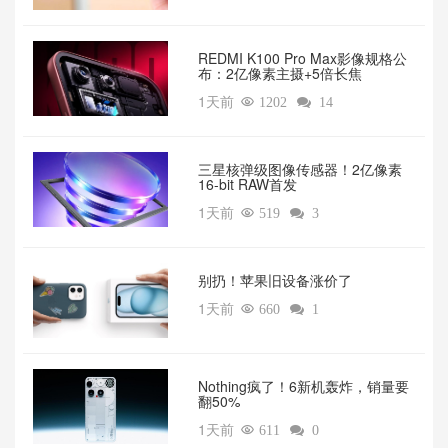
REDMI K100 Pro Max影像规格公
布：2亿像素主摄+5倍长焦
1天前

1202

14
三星核弹级图像传感器！2亿像素
16-bit RAW首发
1天前

519

3
别扔！苹果旧设备涨价了‌
1天前

660

1
‌Nothing疯了！6新机轰炸，销量要
翻50%‌
1天前

611

0