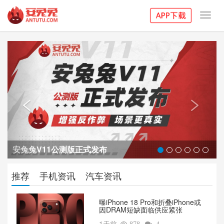
Toggl
navig
Previous
Next


安兔兔V11公测版正式发布
推荐
手机资讯
汽车资讯
曝iPhone 18 Pro和折叠iPhone或
因DRAM短缺面临供应紧张
1天前