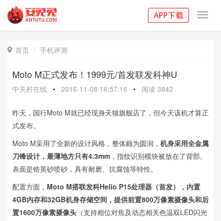
Toggl
navig
首页
手机评测

Moto M正式发布！1999元/首发联发科神U
中关村在线
•
2016-11-08 16:57:16
•
阅读
3842
昨天，国行Moto M就已经现身天猫旗舰店了，但今天该机才算正
式发布。
Moto M采用了全新的设计风格，整体颇为圆润，
机身采用全金属
刀锋设计，最薄地方只有4.3mm
，指纹识别模块被放在了背部。
表面是锆英砂喷砂，具有耐磨、抗腐蚀等特性。
配置方面，
Moto M搭联发科Helio P15处理器（首发），内置
4GB内存和32GB机身存储空间，提供前置800万像素摄像头和后
置1600万像素摄像头
（支持相位对焦及动态相关色温双LED闪光