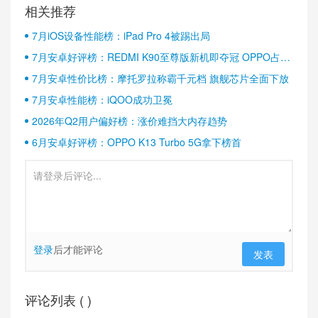
相关推荐
7月iOS设备性能榜：iPad Pro 4被踢出局
7月安卓好评榜：REDMI K90至尊版新机即夺冠 OPPO占据
半壁江山
7月安卓性价比榜：摩托罗拉称霸千元档 旗舰芯片全面下放
7月安卓性能榜：iQOO成功卫冕
2026年Q2用户偏好榜：涨价难挡大内存趋势
6月安卓好评榜：OPPO K13 Turbo 5G拿下榜首
登录
后才能评论
发表
评论列表 (
)