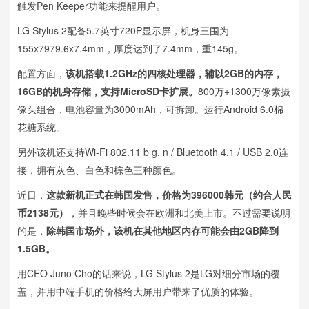
触发Pen Keeper功能来提醒用户。
LG Stylus 2配备5.7英寸720P显示屏，机身三围为
155x7979.6x7.4mm，厚度达到了7.4mm，重145g。
配置方面，
该机搭载1.2GHz的四核处理器，辅以2GB的内存，
16GB的机身存储，支持MicroSD卡扩展。
800万+1300万像素摄
像头组合，电池容量为3000mAh，可拆卸。运行Android 6.0棉
花糖系统。
另外该机还支持Wi-Fi 802.11 b g, n / Bluetooth 4.1 / USB 2.0连
接，拥有灰色、白色和棕色三种颜色。
近日，
这款新机正式在韩国发售，价格为396000韩元（约合人民
币2138元）
，并且晚些时候会在欧洲和北美上市。不过需要说明
的是，
除韩国市场外，该机在其他地区内存可能会由2GB降到
1.5GB。
用CEO Juno Cho的话来说，LG Stylus 2是LG对细分市场的覆
盖，并用中端手机的价格给大屏用户带来了优质的体验。