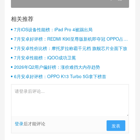
相关推荐
7月iOS设备性能榜：iPad Pro 4被踢出局
7月安卓好评榜：REDMI K90至尊版新机即夺冠 OPPO占据
半壁江山
7月安卓性价比榜：摩托罗拉称霸千元档 旗舰芯片全面下放
7月安卓性能榜：iQOO成功卫冕
2026年Q2用户偏好榜：涨价难挡大内存趋势
6月安卓好评榜：OPPO K13 Turbo 5G拿下榜首
登录
后才能评论
发表