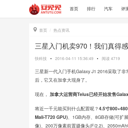
首页
排行
汽车
评

首页
热点资讯
三星入门机卖970！我们真得
快科技
•
2016-04-11 15:36:49
•
阅读
4719
三星新一代入门手机Galaxy J1 2016
后，它又在加拿大现身了。
现在，
加拿大运营商Telus已经开始发售Gala
将近一千元能买到什么配置呢？
4.5寸800×48
Mali-T720 GPU)
、1GB内存、8GB存储(可扩展)
像)、200万像素前置摄像头(F/2.2)、2050mA