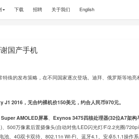
测
下载
招聘
关于我们
English
感谢国产手机
采取了非常特殊的发布策略，在不同国家逐次登场。迪拜、俄罗斯等地亮
xy J1 2016，无合约裸机价150美元，约合人民币970元。
0 Super AMOLED屏幕
、
Exynos 3475四核处理器(32位A7架构
、500万像素后置摄像头(自动对焦/LED闪光灯/F/2.2光圈/720p
h电池、4G双卡双待、802.11n Wi-Fi、蓝牙4.1、安卓5.1.1操作