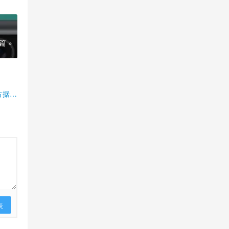
篇 »
占据半
表