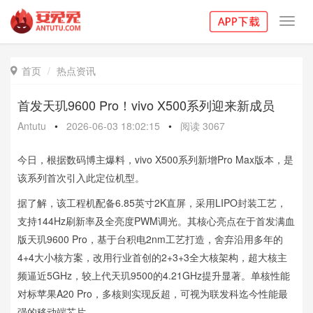
Toggl
navig
首页
热点资讯

首发天玑9600 Pro！vivo X500系列迎来新成员
Antutu
•
2026-06-03 18:02:15
•
阅读
3067
今日，根据数码博主爆料，vivo X500系列新增Pro Max版本，是
该系列首次引入此定位机型。
据了解，该工程机配备6.85英寸2K直屏，采用LIPO封装工艺，
支持144Hz刷新率及全亮度PWM调光。其核心亮点在于首发满血
版天玑9600 Pro，基于台积电2nm工艺打造，舍弃沿用多年的
4+4大小核方案，改用行业首创的2+3+3全大核架构，超大核主
频逼近5GHz，较上代天玑9500的4.21GHz提升显著。单核性能
对标苹果A20 Pro，多核则实现反超，可视为联发科迄今性能最
强的移动端芯片。