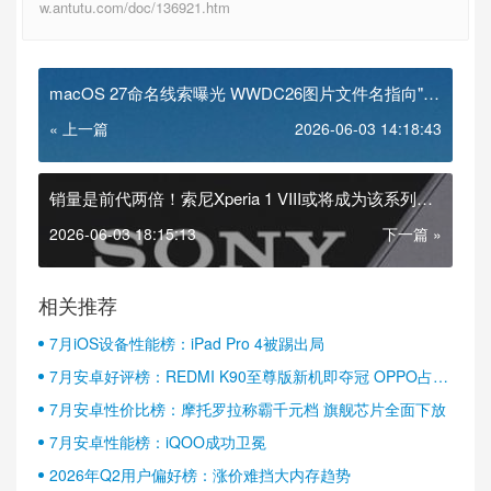
w.antutu.com/doc/136921.htm
macOS 27命名线索曝光 WWDC26图片文件名指向"大
熊湖"
« 上一篇
2026-06-03 14:18:43
销量是前代两倍！索尼Xperia 1 VIII或将成为该系列最
畅销机型
2026-06-03 18:15:13
下一篇 »
相关推荐
7月iOS设备性能榜：iPad Pro 4被踢出局
7月安卓好评榜：REDMI K90至尊版新机即夺冠 OPPO占据
半壁江山
7月安卓性价比榜：摩托罗拉称霸千元档 旗舰芯片全面下放
7月安卓性能榜：iQOO成功卫冕
2026年Q2用户偏好榜：涨价难挡大内存趋势