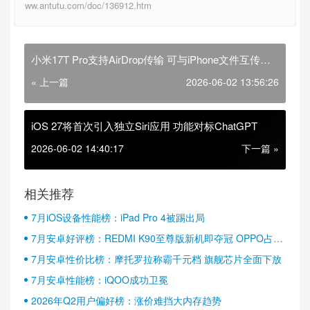
ww.antutu.com/doc/136912.htm
小米17T Pro支持AirDrop传输 可与iPhone文件互传文
件
« 上一篇
2026-06-02 13:56:26
iOS 27将首次引入独立Siri应用 功能对标ChatGPT
2026-06-02 14:40:17
下一篇 »
相关推荐
7月iOS设备性能榜：iPad Pro 4被踢出局
7月安卓好评榜：REDMI K90至尊版新机即夺冠 OPPO占据
半壁江山
7月安卓性价比榜：摩托罗拉称霸千元档 旗舰芯片全面下放
7月安卓性能榜：iQOO成功卫冕
2026年Q2用户偏好榜：涨价难挡大内存趋势