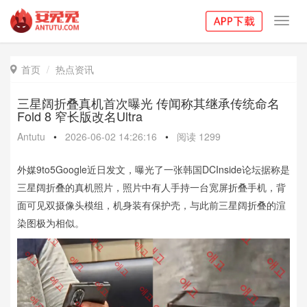
Toggl
navig
首页
热点资讯

三星阔折叠真机首次曝光 传闻称其继承传统命名
Fold 8 窄长版改名Ultra
Antutu
•
2026-06-02 14:26:16
•
阅读
1299
外媒9to5Google近日发文，曝光了一张韩国DCInside论坛据称是
三星阔折叠的真机照片，照片中有人手持一台宽屏折叠手机，背
面可见双摄像头模组，机身装有保护壳，与此前三星阔折叠的渲
染图极为相似。