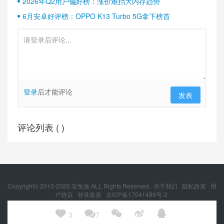
2026年Q2用户偏好榜：涨价难挡大内存趋势
6月安卓好评榜：OPPO K13 Turbo 5G拿下榜首
登录
后才能评论
发表
评论列表 (
)
Copyright© 2010-
2026
安兔兔 ALL Rights Reserved.
关于我们
隐私政策
用
户协议
登录政策
京ICP备17041489号-2
京公网安备 11010502054377号





3
7