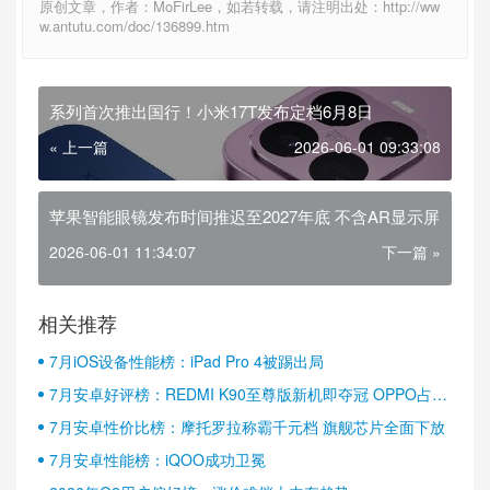
原创文章，作者：MoFirLee，如若转载，请注明出处：http://ww
w.antutu.com/doc/136899.htm
系列首次推出国行！小米17T发布定档6月8日
« 上一篇
2026-06-01 09:33:08
苹果智能眼镜发布时间推迟至2027年底 不含AR显示屏
2026-06-01 11:34:07
下一篇 »
相关推荐
7月iOS设备性能榜：iPad Pro 4被踢出局
7月安卓好评榜：REDMI K90至尊版新机即夺冠 OPPO占据
半壁江山
7月安卓性价比榜：摩托罗拉称霸千元档 旗舰芯片全面下放
7月安卓性能榜：iQOO成功卫冕