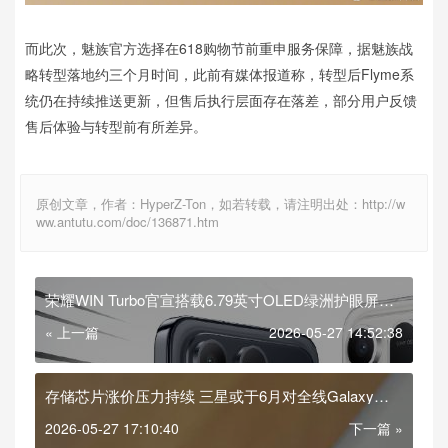
而此次，魅族官方选择在618购物节前重申服务保障，据魅族战
略转型落地约三个月时间，此前有媒体报道称，转型后Flyme系
统仍在持续推送更新，但售后执行层面存在落差，部分用户反馈
售后体验与转型前有所差异。
原创文章，作者：HyperZ-Ton，如若转载，请注明出处：http://w
ww.antutu.com/doc/136871.htm
荣耀WIN Turbo官宣搭载6.79英寸OLED绿洲护眼屏
8000nits峰值亮度
« 上一篇
2026-05-27 14:52:38
存储芯片涨价压力持续 三星或于6月对全线Galaxy旗
舰再次提价
2026-05-27 17:10:40
下一篇 »