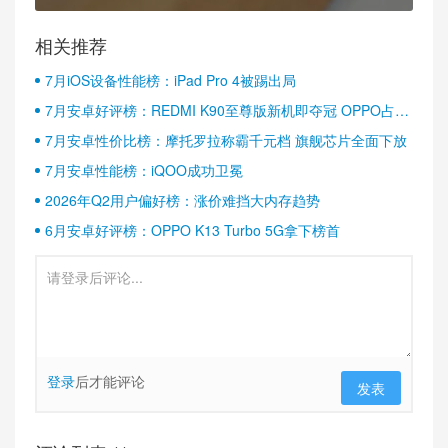
相关推荐
7月iOS设备性能榜：iPad Pro 4被踢出局
7月安卓好评榜：REDMI K90至尊版新机即夺冠 OPPO占据
半壁江山
7月安卓性价比榜：摩托罗拉称霸千元档 旗舰芯片全面下放
7月安卓性能榜：iQOO成功卫冕
2026年Q2用户偏好榜：涨价难挡大内存趋势
6月安卓好评榜：OPPO K13 Turbo 5G拿下榜首
登录
后才能评论
发表