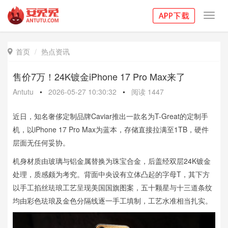
Toggl
navig
首页
热点资讯

售价7万！24K镀金iPhone 17 Pro Max来了
Antutu
•
2026-05-27 10:30:32
•
阅读
1447
近日，知名奢侈定制品牌Caviar推出一款名为T-Great的定制手
机，以iPhone 17 Pro Max为蓝本，存储直接拉满至1TB，硬件
层面无任何妥协。
机身材质由玻璃与铝金属替换为珠宝合金，后盖经双层24K镀金
处理，质感颇为考究。背面中央设有立体凸起的字母T，其下方
以手工掐丝珐琅工艺呈现美国国旗图案，五十颗星与十三道条纹
均由彩色珐琅及金色分隔线逐一手工填制，工艺水准相当扎实。