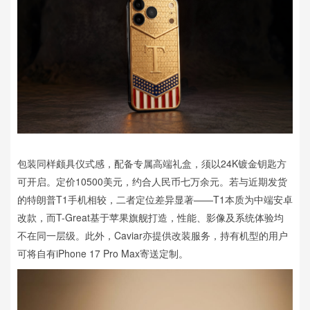
包装同样颇具仪式感，配备专属高端礼盒，须以24K镀金钥匙方
可开启。定价10500美元，约合人民币七万余元。若与近期发货
的特朗普T1手机相较，二者定位差异显著——T1本质为中端安卓
改款，而T-Great基于苹果旗舰打造，性能、影像及系统体验均
不在同一层级。此外，Caviar亦提供改装服务，持有机型的用户
可将自有iPhone 17 Pro Max寄送定制。