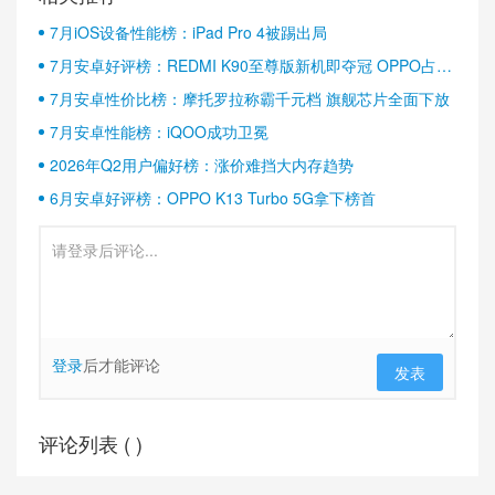
7月iOS设备性能榜：iPad Pro 4被踢出局
7月安卓好评榜：REDMI K90至尊版新机即夺冠 OPPO占据
半壁江山
7月安卓性价比榜：摩托罗拉称霸千元档 旗舰芯片全面下放
7月安卓性能榜：iQOO成功卫冕
2026年Q2用户偏好榜：涨价难挡大内存趋势
6月安卓好评榜：OPPO K13 Turbo 5G拿下榜首
登录
后才能评论
发表
评论列表 (
)