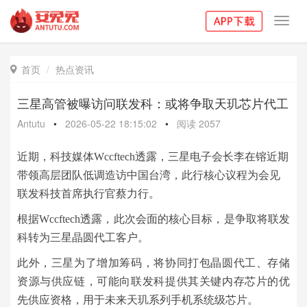
Toggl
navig
首页
热点资讯

三星高管被曝访问联发科：或将争取天玑芯片代工
Antutu
•
2026-05-22 18:15:02
•
阅读
2057
近期，科技媒体Wccftech透露，三星电子会长李在镕近期
带领高层团队低调造访中国台湾，此行核心议程为会见
联发科技首席执行官蔡力行。
根据Wccftech透露，此次会面的核心目标，是争取将联发
科转为三星晶圆代工客户。
此外，三星为了增加筹码，将协同打包晶圆代工、存储
资源与供应链，可能向联发科提供其关键内存芯片的优
先供应资格，用于未来天玑系列手机系统级芯片。