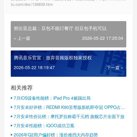
tu.com/doc/136839.htm
努比亚总裁：豆包不能订餐厅 但豆包手机可以
« 上一篇
2026-05-22 17:25:04
腾讯音乐官宣：放弃音频版权独家授权
2026-05-22 18:19:47
下一篇 »
相关推荐
7月iOS设备性能榜：iPad Pro 4被踢出局
7月安卓好评榜：REDMI K90至尊版新机即夺冠 OPPO占据
半壁江山
7月安卓性价比榜：摩托罗拉称霸千元档 旗舰芯片全面下放
7月安卓性能榜：iQOO成功卫冕
2026年Q2用户偏好榜：涨价难挡大内存趋势