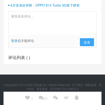
6月安卓好评榜：OPPO K13 Turbo 5G拿下榜首
登录
后才能评论
发表
评论列表 (
)
Copyright© 2010-
2026
安兔兔 ALL Rights Reserved.
关于我们
隐私政策
用
户协议
登录政策
京ICP备17041489号-2
京公网安备 11010502054377号





4
20