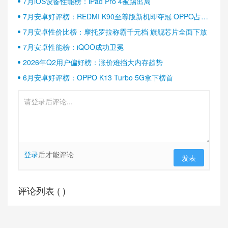
7月iOS设备性能榜：iPad Pro 4被踢出局
7月安卓好评榜：REDMI K90至尊版新机即夺冠 OPPO占据
半壁江山
7月安卓性价比榜：摩托罗拉称霸千元档 旗舰芯片全面下放
7月安卓性能榜：iQOO成功卫冕
2026年Q2用户偏好榜：涨价难挡大内存趋势
6月安卓好评榜：OPPO K13 Turbo 5G拿下榜首
登录
后才能评论
发表
评论列表 (
)