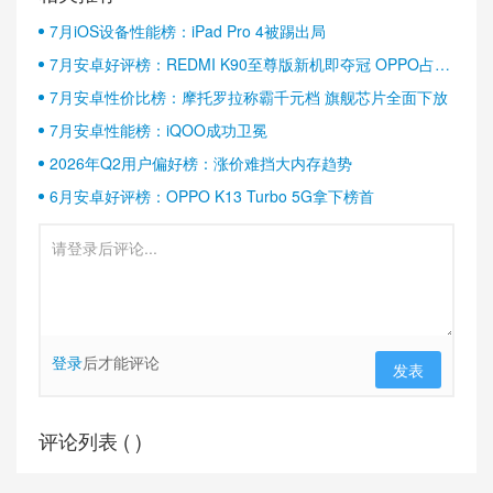
7月iOS设备性能榜：iPad Pro 4被踢出局
7月安卓好评榜：REDMI K90至尊版新机即夺冠 OPPO占据
半壁江山
7月安卓性价比榜：摩托罗拉称霸千元档 旗舰芯片全面下放
7月安卓性能榜：iQOO成功卫冕
2026年Q2用户偏好榜：涨价难挡大内存趋势
6月安卓好评榜：OPPO K13 Turbo 5G拿下榜首
登录
后才能评论
发表
评论列表 (
)