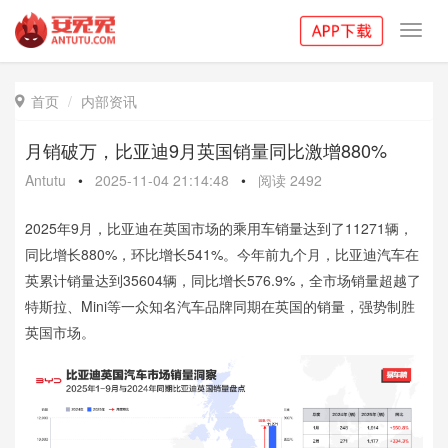
Toggl
navig
首页
内部资讯

月销破万，比亚迪9月英国销量同比激增880%
Antutu
•
2025-11-04 21:14:48
•
阅读
2492
2025年9月，比亚迪在英国市场的乘用车销量达到了11271辆，
同比增长880%，环比增长541%。今年前九个月，比亚迪汽车在
英累计销量达到35604辆，同比增长576.9%，全市场销量超越了
特斯拉、Mini等一众知名汽车品牌同期在英国的销量，强势制胜
英国市场。