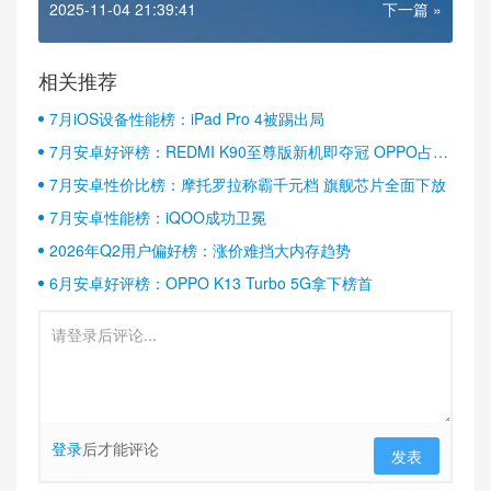
2025-11-04 21:39:41
下一篇 »
相关推荐
7月iOS设备性能榜：iPad Pro 4被踢出局
7月安卓好评榜：REDMI K90至尊版新机即夺冠 OPPO占据
半壁江山
7月安卓性价比榜：摩托罗拉称霸千元档 旗舰芯片全面下放
7月安卓性能榜：iQOO成功卫冕
2026年Q2用户偏好榜：涨价难挡大内存趋势
6月安卓好评榜：OPPO K13 Turbo 5G拿下榜首
登录
后才能评论
发表