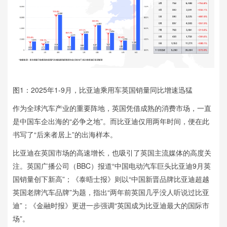
图1：2025年1-9月，比亚迪乘用车英国销量同比增速迅猛
作为全球汽车产业的重要阵地，英国凭借成熟的消费市场，一直
是中国车企出海的“必争之地”。而比亚迪仅用两年时间，便在此
书写了“后来者居上”的出海样本。
比亚迪在英国市场的高速增长，也吸引了英国主流媒体的高度关
注。英国广播公司（BBC）报道“中国电动汽车巨头比亚迪9月英
国销量创下新高”；《泰晤士报》则以“中国新晋品牌比亚迪超越
英国老牌汽车品牌”为题，指出“两年前英国几乎没人听说过比亚
迪”；《金融时报》更进一步强调“英国成为比亚迪最大的国际市
场”。