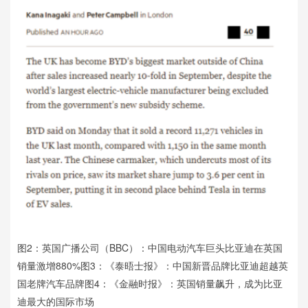
图2：英国广播公司（BBC）：中国电动汽车巨头比亚迪在英国
销量激增880%图3：《泰晤士报》：中国新晋品牌比亚迪超越英
国老牌汽车品牌图4：《金融时报》：英国销量飙升，成为比亚
迪最大的国际市场