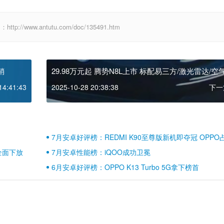
www.antutu.com/doc/135491.htm
销
29.98万元起 腾势N8L上市 标配易三方/激光雷达/空
架
14:41:43
2025-10-28 20:38:38
下一
7月安卓好评榜：REDMI K90至尊版新机即夺冠 OPPO
壁江山
全面下放
7月安卓性能榜：iQOO成功卫冕
6月安卓好评榜：OPPO K13 Turbo 5G拿下榜首