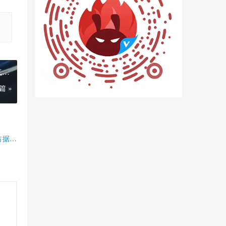
气悬
篇 »
占据半