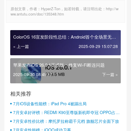
原创文章，作者：HyperZ-Ton，如若转载，请注明出处：http://w
ww.antutu.com/doc/135348.htm
ColorOS 16宣发阶段性总结：Android首个全场景无缝
架构
« 上一篇
2025-09-29 15:07:28
苹果发布iOS 26.0.1正式版：修复Wi-Fi断连问题
2025-09-30 08:49:17
下一篇 »
相关推荐
7月iOS设备性能榜：iPad Pro 4被踢出局
7月安卓好评榜：REDMI K90至尊版新机即夺冠 OPPO占据
半壁江山
7月安卓性价比榜：摩托罗拉称霸千元档 旗舰芯片全面下放
7月安卓性能榜：iQOO成功卫冕