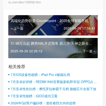
tu.com/doc/135332.htm
高端化趋势明显 Counterpoint：2025全球智能手机平
均售价预计达370美元
« 上一篇
2025-09-26 17:34:41
31.98万元起 腾势N8L开启预售 易三方/天神之眼全都
有
2025-09-26 22:26:12
下一篇 »
相关推荐
7月iOS设备性能榜：iPad Pro 4被踢出局
7月安卓好评榜：REDMI K90至尊版新机即夺冠 OPPO占据
半壁江山
7月安卓性价比榜：摩托罗拉称霸千元档 旗舰芯片全面下放
7月安卓性能榜：iQOO成功卫冕
2026年Q2用户偏好榜：涨价难挡大内存趋势