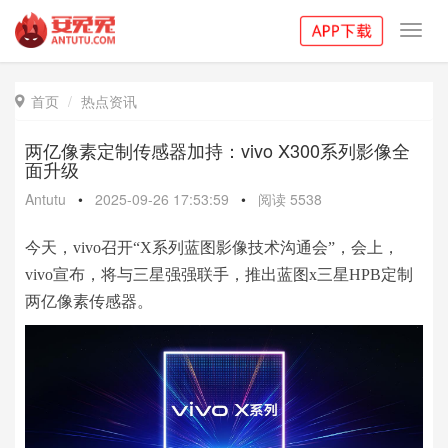
Toggl
navig
首页
热点资讯

两亿像素定制传感器加持：vivo X300系列影像全
面升级
Antutu
•
2025-09-26 17:53:59
•
阅读
5538
今天，vivo召开“X系列蓝图影像技术沟通会”，会上，
vivo宣布，将与三星强强联手，推出蓝图x三星HPB定制
两亿像素传感器。