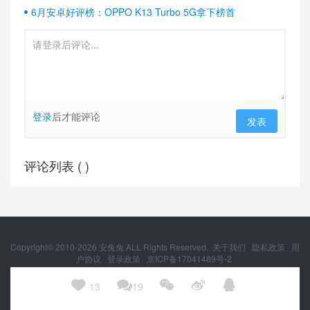
6月安卓好评榜：OPPO K13 Turbo 5G拿下榜首
登录
后才能评论
发表
评论列表 (
)
Copyright© 2010-
2026
安兔兔 ALL Rights Reserved.
关于我们
隐私政策
用
户协议
登录政策
京ICP备17041489号-2
京公网安备 11010502054377号





13
19