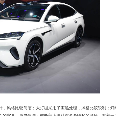
计，风格比较简洁；大灯组采用了熏黑处理，风格比较锐利；灯
那么的突兀，更显低调；前舱盖上设计有多条隆起的筋线，有着一