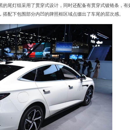
黑的尾灯组采用了贯穿式设计，同时还配备有贯穿式镀铬条，有
，搭配下包围部分内凹的牌照框区域点缀出了车尾的层次感。