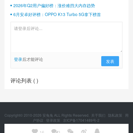
2026年Q2用户偏好榜：涨价难挡大内存趋势
6月安卓好评榜：OPPO K13 Turbo 5G拿下榜首
登录
后才能评论
发表
评论列表 (
)
Copyright© 2010-
2026
安兔兔 ALL Rights Reserved.
关于我们
隐私政策
用
户协议
登录政策
京ICP备17041489号-2
京公网安备 11010502054377号





16
3