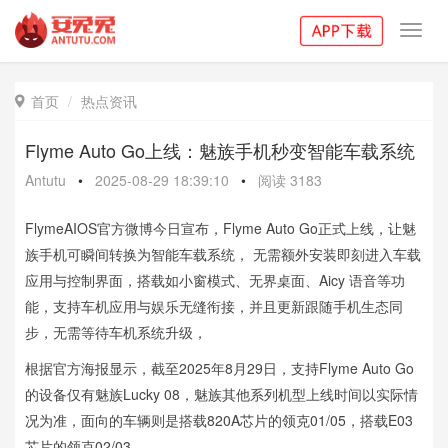
Toggl
navig
首页
热点资讯

Flyme Auto Go上线：魅族手机秒变智能车载系统
Antutu
•
2025-08-29 18:39:10
•
阅读
3183
FlymeAIOS官方微博今日宣布，Flyme Auto Go正式上线，让魅
族手机可瞬间转换为智能车载系统， 无需额外安装即刻进入车载
应用与控制界面，搭载如小窗模式、无界桌面、Aicy 语音等功
能，支持车机应用与娱乐无缝衔接，并且更新跟随手机生态同
步，无需等待车机系统升级，
根据官方海报显示，截至2025年8月29日，支持Flyme Auto Go
的设备仅有魅族Lucky 08，魅族其他系列机型上线时间以实际情
况为准，面向的车辆则是搭载820A芯片的领克01/05，搭载E03
芯片的领克02/03。