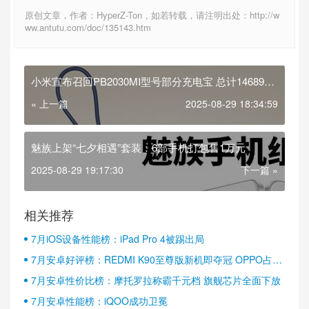
原创文章，作者：HyperZ-Ton，如若转载，请注明出处：http://w
ww.antutu.com/doc/135143.htm
小米宣布召回PB2030MI型号部分充电宝 总计146891
台
« 上一篇
2025-08-29 18:34:59
魅族上架“七夕相遇”套装：6部手机打包售1万元
2025-08-29 19:17:30
下一篇 »
相关推荐
7月iOS设备性能榜：iPad Pro 4被踢出局
7月安卓好评榜：REDMI K90至尊版新机即夺冠 OPPO占据
半壁江山
7月安卓性价比榜：摩托罗拉称霸千元档 旗舰芯片全面下放
7月安卓性能榜：iQOO成功卫冕