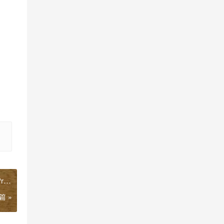
o”
篇 »