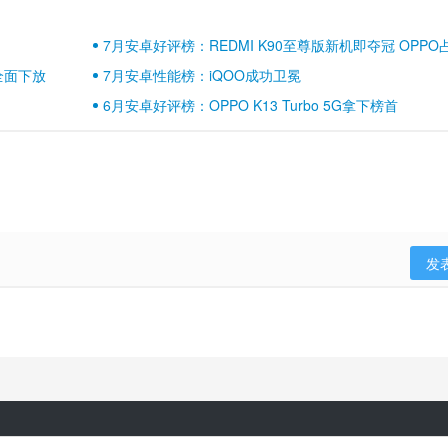
7月安卓好评榜：REDMI K90至尊版新机即夺冠 OPPO
壁江山
全面下放
7月安卓性能榜：iQOO成功卫冕
6月安卓好评榜：OPPO K13 Turbo 5G拿下榜首
发
隐私政策
用户协议
登录政策
京ICP备17041489号-2