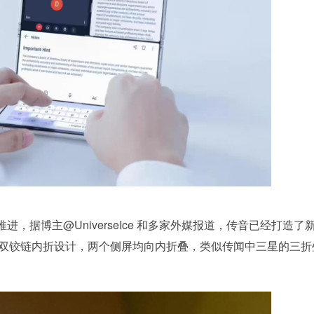
据博主@UniverseIce 和多家外媒报道，传音已经打造了
Fold，采用双铰链内折设计，两个侧屏均向内折叠，类似传闻中三星的三