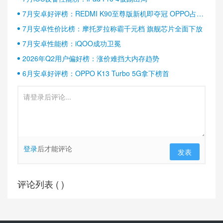
7月安卓好评榜：REDMI K90至尊版新机即夺冠 OPPO占据
半壁江山
7月安卓性价比榜：摩托罗拉称霸千元档 旗舰芯片全面下放
7月安卓性能榜：iQOO成功卫冕
2026年Q2用户偏好榜：涨价难挡大内存趋势
6月安卓好评榜：OPPO K13 Turbo 5G拿下榜首
登录
后才能评论
发表
评论列表 (
)