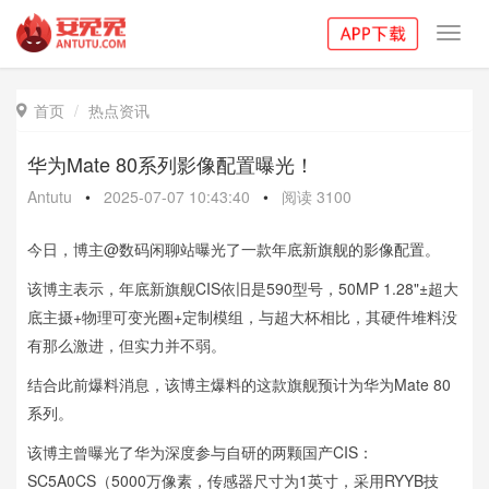
Toggl
navig
首页
热点资讯

华为Mate 80系列影像配置曝光！
Antutu
•
2025-07-07 10:43:40
•
阅读
3100
今日，博主@数码闲聊站曝光了一款年底新旗舰的影像配置。
该博主表示，年底新旗舰CIS依旧是590型号，50MP 1.28"±超大
底主摄+物理可变光圈+定制模组，与超大杯相比，其硬件堆料没
有那么激进，但实力并不弱。
结合此前爆料消息，该博主爆料的这款旗舰预计为华为Mate 80
系列。
该博主曾曝光了华为深度参与自研的两颗国产CIS：
SC5A0CS（5000万像素，传感器尺寸为1英寸，采用RYYB技