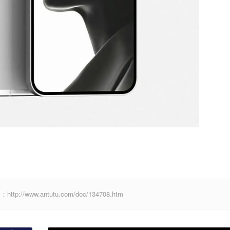
www.antutu.com/doc/134708.htm