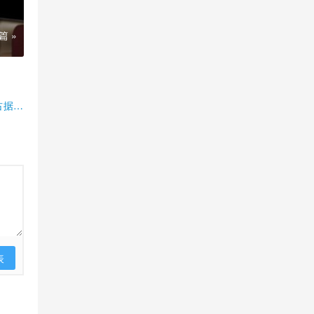
篇 »
占据半
表