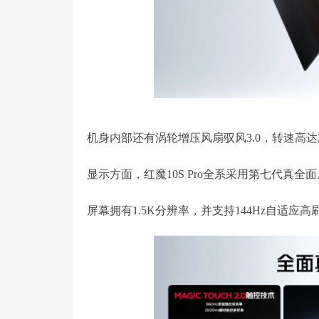
机身内部还有涡轮增压风扇驭风3.0，转速高达230
显示方面，红魔10S Pro全系采用第七代真全
屏幕拥有1.5K分辨率，并支持144Hz自适应高刷