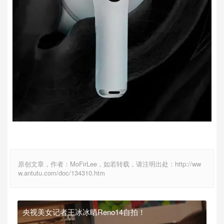
原创文章，作者：MoFirLee，如若转载，请注明出处：http://ww
w.antutu.com/doc/134310.htm
央视美女记者王冰冰晒Reno14自拍！