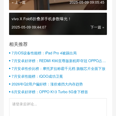
« 上一篇
2025-05-09 09:05:45
vivo X Fold5折叠屏手机参数曝光！
2025-05-09 09:44:07
下一篇 »
相关推荐
7月iOS设备性能榜：iPad Pro 4被踢出局
7月安卓好评榜：REDMI K90至尊版新机即夺冠 OPPO占据
半壁江山
7月安卓性价比榜：摩托罗拉称霸千元档 旗舰芯片全面下放
7月安卓性能榜：iQOO成功卫冕
2026年Q2用户偏好榜：涨价难挡大内存趋势
6月安卓好评榜：OPPO K13 Turbo 5G拿下榜首