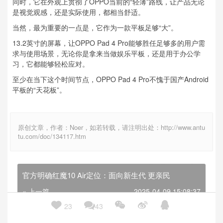
同时，它在外观上贯彻了OPPO当前的“轻薄”路线，让产品无论
是视觉观感，还是实际使用，都相当舒适。
当然，最为重要的一点是，它作为一款平板足够“大”。
13.2英寸的屏幕，让OPPO Pad 4 Pro能够胜任足够多的用户需
求与使用场景，无论你是拿来当做娱乐平板，还是用于办公学
习，它都能够轻松应对。
至少在当下这个时间节点，OPPO Pad 4 Pro不愧于国产Android
平板的“天花板”。
原创文章，作者：Noer，如若转载，请注明出处：http://www.antu
tu.com/doc/134117.htm
官方明确红魔10 Air定位：面向新生代 更亲民
« 上一篇
2025-04-09 15:08:37





23
43
20.98万元起 比亚迪汉L上市 标配高阶智驾/支持兆瓦闪