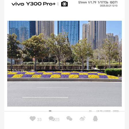





33
25