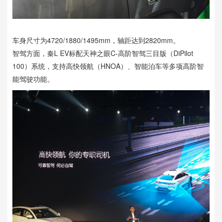
车身尺寸为4720/1880/1495mm，轴距达到2820mm。
智驾方面，秦L EV标配天神之眼C-高阶智驾三目版（DiPilot
100）系统，支持高快领航（HNOA）、智能泊车等多项高阶智
能驾驶功能。