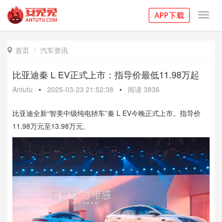
Toggl
navig
首页
汽车资讯

比亚迪秦 L EV正式上市：指导价最低11.98万起
Antutu
•
2025-03-23 21:52:38
•
阅读
3836
比亚迪全新“智美中级纯电轿车”秦 L EV今晚正式上市。指导价
11.98万元至13.98万元。