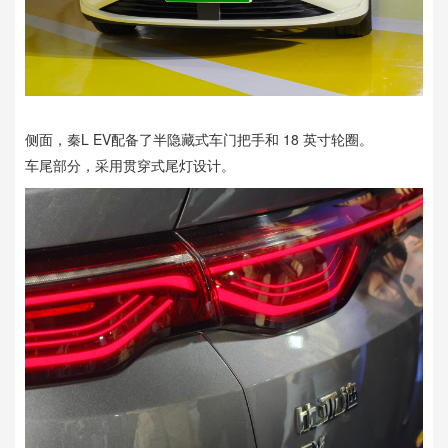
侧面，秦L EV配备了半隐藏式车门把手和 18 英寸轮圈。
车尾部分，采用贯穿式尾灯设计。