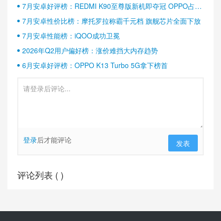
7月安卓好评榜：REDMI K90至尊版新机即夺冠 OPPO占据
半壁江山
7月安卓性价比榜：摩托罗拉称霸千元档 旗舰芯片全面下放
7月安卓性能榜：iQOO成功卫冕
2026年Q2用户偏好榜：涨价难挡大内存趋势
6月安卓好评榜：OPPO K13 Turbo 5G拿下榜首
登录
后才能评论
发表
评论列表 (
)