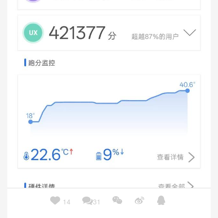





14
31
存储测试中，OPPO Find N5的总分为168163分，其中顺序读取