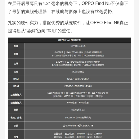
在展开后最薄只有4.21毫米的机身下，OPPO Find N5不仅塞下
了最新的旗舰处理器，在续航与影像上也没有丝毫妥协。
扎实的硬件实力，搭配优秀的系统软件，让OPPO Find N5真正
担得起从“尝鲜”迈向“常用”的重任。