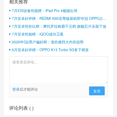
相关推荐
7月iOS设备性能榜：iPad Pro 4被踢出局
7月安卓好评榜：REDMI K90至尊版新机即夺冠 OPPO占据
半壁江山
7月安卓性价比榜：摩托罗拉称霸千元档 旗舰芯片全面下放
7月安卓性能榜：iQOO成功卫冕
2026年Q2用户偏好榜：涨价难挡大内存趋势
6月安卓好评榜：OPPO K13 Turbo 5G拿下榜首
登录
后才能评论
发表
评论列表 (
)