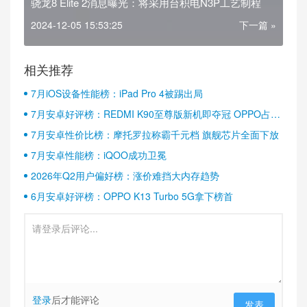
骁龙8 Elite 2消息曝光：将采用台积电N3P工艺制程
2024-12-05 15:53:25
下一篇 »
相关推荐
7月iOS设备性能榜：iPad Pro 4被踢出局
7月安卓好评榜：REDMI K90至尊版新机即夺冠 OPPO占据
半壁江山
7月安卓性价比榜：摩托罗拉称霸千元档 旗舰芯片全面下放
7月安卓性能榜：iQOO成功卫冕
2026年Q2用户偏好榜：涨价难挡大内存趋势
6月安卓好评榜：OPPO K13 Turbo 5G拿下榜首
登录
后才能评论
发表