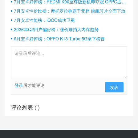
7月安卓好评榜：REDMI K90至尊版新机即夺冠 OPPO占据
半壁江山
7月安卓性价比榜：摩托罗拉称霸千元档 旗舰芯片全面下放
7月安卓性能榜：iQOO成功卫冕
2026年Q2用户偏好榜：涨价难挡大内存趋势
6月安卓好评榜：OPPO K13 Turbo 5G拿下榜首
登录
后才能评论
发表
评论列表 (
)