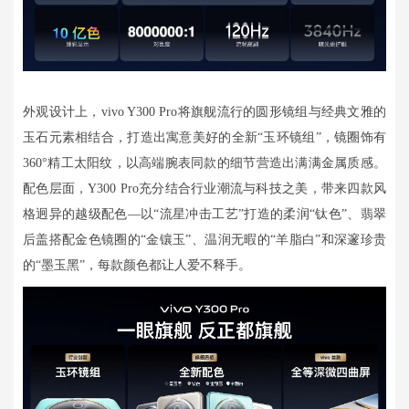
外观设计上，vivo Y300 Pro将旗舰流行的圆形镜组与经典文雅的
玉石元素相结合，打造出寓意美好的全新“玉环镜组”，镜圈饰有
360°精工太阳纹，以高端腕表同款的细节营造出满满金属质感。
配色层面，Y300 Pro充分结合行业潮流与科技之美，带来四款风
格迥异的越级配色—以“流星冲击工艺”打造的柔润“钛色”、翡翠
后盖搭配金色镜圈的“金镶玉”、温润无暇的“羊脂白”和深邃珍贵
的“墨玉黑”，每款颜色都让人爱不释手。