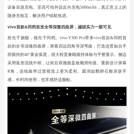
设备应急充电。至高可给外设反向充电5000mAh，真正意义上的
随身充电宝，解决用户续航焦虑。
vivo首款&同档首发全等深微四曲屏，越级实力一眼可见
抢先于旗舰，领先于同档。vivo Y300 Pro带来vivo首款&同档首
款的全等深微四曲屏，屏幕四边四角等深弯曲，打造连贯贴合手
部握持的40°黄金弧度，很大程度兼顾握持体验与平整显示。侧边
采用弧形流线中框，让前后双微曲盖板顺滑衔接。重新设计屏幕
R角，连续曲率过渡视觉上更为柔和。圆润如鹅卵石般亲肤手
感，长时间使用，也常感舒适服帖。