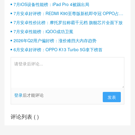
7月iOS设备性能榜：iPad Pro 4被踢出局
7月安卓好评榜：REDMI K90至尊版新机即夺冠 OPPO占据
半壁江山
7月安卓性价比榜：摩托罗拉称霸千元档 旗舰芯片全面下放
7月安卓性能榜：iQOO成功卫冕
2026年Q2用户偏好榜：涨价难挡大内存趋势
6月安卓好评榜：OPPO K13 Turbo 5G拿下榜首
登录
后才能评论
发表
评论列表 (
)