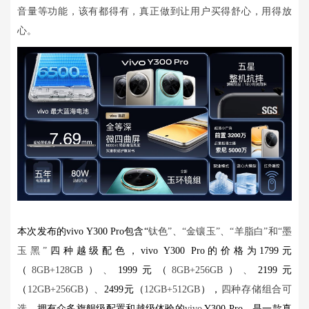
音量等功能，该有都得有，真正做到让用户买得舒心，用得放
心。
本次发布的vivo Y300 Pro包含“
钛色”、“金镶玉”、“羊脂白”和“墨
玉黑”
四种越级配色，vivo Y300 Pro的价格为1799元
（
8GB+128GB
）
、
1999元（
8GB+256GB
）
、
2199元
（
12GB+256GB
）
、
2499元（
12GB+512GB
），
四种存储组合可
选。
拥有众多旗舰级配置和越级体验的
vivo
Y300 Pro，是一款真