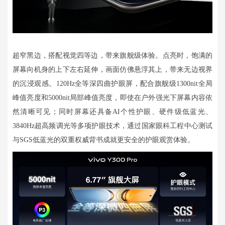
超窄黑边，搭配视觉四等边，带来旗舰级体验。点亮时，饱满的
屏幕向机身的上下左右延伸，画面仿佛悬浮其上，带来无边视界
的沉浸观感。120Hz全等深四曲护眼屏，配合旗舰级1300nit全局
峰值亮度和5000nit局部峰值亮度，即使在户外强光下屏幕内容依
然清晰可见；同时屏幕还具备AI个性护眼、硬件级低蓝光、
3840Hz超高频调光等多项护眼技术，通过国家眼科工程中心测试
与SGS低蓝光的双重权威背书成就更安全的护眼观赏体验。