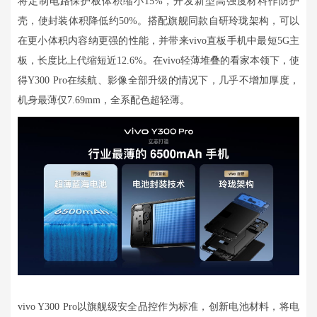
将定制电路保护板体积缩小15%，开发新型高强度材料作防护
壳，使封装体积降低约50%。搭配旗舰同款自研玲珑架构，可以
在更小体积内容纳更强的性能，并带来vivo直板手机中最短5G主
板，长度比上代缩短近12.6%。在vivo轻薄堆叠的看家本领下，使
得Y300 Pro在续航、影像全部升级的情况下，几乎不增加厚度，
机身最薄仅7.69mm，全系配色超轻薄。
vivo Y300 Pro以旗舰级安全品控作为标准，创新电池材料，将电