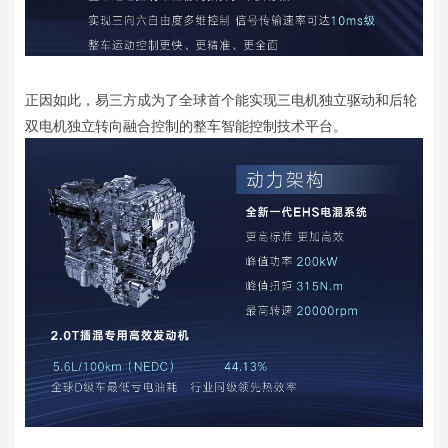
正因如此，易三方成为了全球首个能实现三电机独立驱动和后轮
双电机独立转向融合控制的整车智能控制技术平台。