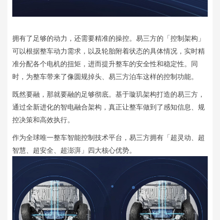
拥有了足够的动力，还需要精准的操控。易三方的「控制架构」
可以根据整车动力需求，以及轮胎附着状态的具体情况，实时精
准分配各个电机的扭矩，进而提升整车的安全性和稳定性。同
时，为整车带来了像圆规掉头、易三方泊车这样的控制功能。
既然要融，那就要融的足够彻底。基于璇玑架构打造的易三方，
通过全新进化的智电融合架构，真正让整车做到了感知信息、规
控决策和高效执行。
作为全球唯一整车智能控制技术平台，易三方拥有「超灵动、超
智慧、超安全、超澎湃」四大核心优势。