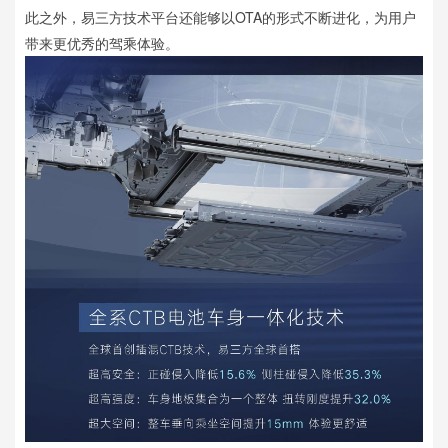
此之外，易三方技术平台还能够以OTA的形式不断进化，为用户
带来更优秀的驾乘体验。