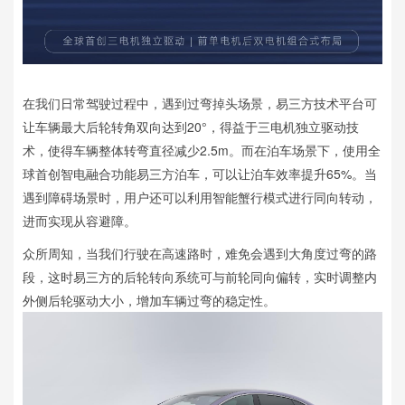
在我们日常驾驶过程中，遇到过弯掉头场景，易三方技术平台可
让车辆最大后轮转角双向达到20°，得益于三电机独立驱动技
术，使得车辆整体转弯直径减少2.5m。而在泊车场景下，使用全
球首创智电融合功能易三方泊车，可以让泊车效率提升65%。当
遇到障碍场景时，用户还可以利用智能蟹行模式进行同向转动，
进而实现从容避障。
众所周知，当我们行驶在高速路时，难免会遇到大角度过弯的路
段，这时易三方的后轮转向系统可与前轮同向偏转，实时调整内
外侧后轮驱动大小，增加车辆过弯的稳定性。