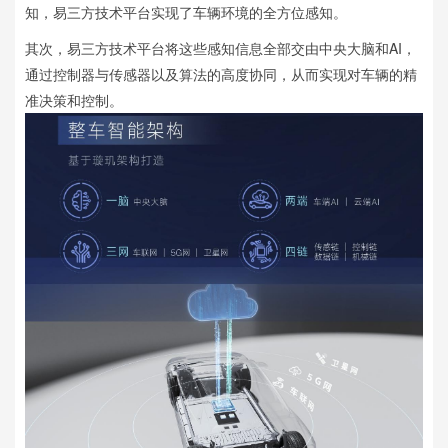
知，易三方技术平台实现了车辆环境的全方位感知。
其次，易三方技术平台将这些感知信息全部交由中央大脑和AI，
通过控制器与传感器以及算法的高度协同，从而实现对车辆的精
准决策和控制。