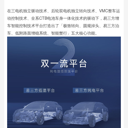
在三电机独立驱动技术、后轮双电机独立转向技术、VMC整车运
动控制技术、全系CTB电池车身一体化技术的驱动下，易三方增
车智能控制技术平台打造出了「极致转向、圆规掉头、易三方泊
车、低附路面增稳系统、智能蟹行」五大核心功能。