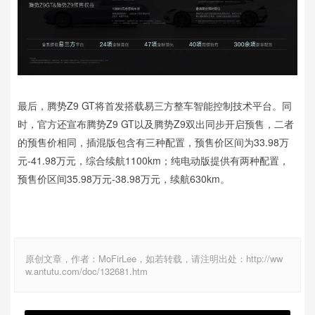
最后，腾势Z9 GT将首发搭载易三方整车智能控制技术平台。同
时，官方还宣布腾势Z9 GT以及腾势Z9双出同步开启预售，二者
的预售价相同，插混版包含有三种配置，预售价区间为33.98万
元-41.98万元，综合续航1100km；纯电动版提供有两种配置，
预售价区间35.98万元-38.98万元，续航630km。
原创文章，作者：MoFirLee，如若转载，请注明出处：http://ww
w.antutu.com/doc/132681.htm