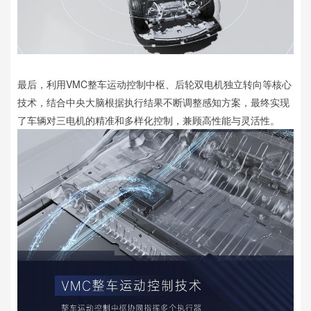
最后，利用VMC整车运动控制中枢、后轮双电机独立转向等核心
技术，结合中央大脑根据执行结果不断调整感知方案，最终实现
了车辆对三电机的精准和多样化控制，兼顾高性能与灵活性。