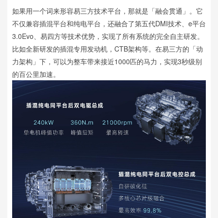
如果用一个词来形容易三方技术平台，那就是「融会贯通」。它
不仅兼容插混平台和纯电平台，还融合了第五代DMI技术、e平台
3.0Evo、易四方等技术优势，实现了所有系统的完全自主研发。
比如全新研发的插混专用发动机，CTB架构等。在易三方的「动
力架构」下，可以为整车带来接近1000匹的马力，实现3秒级别
的百公里加速。