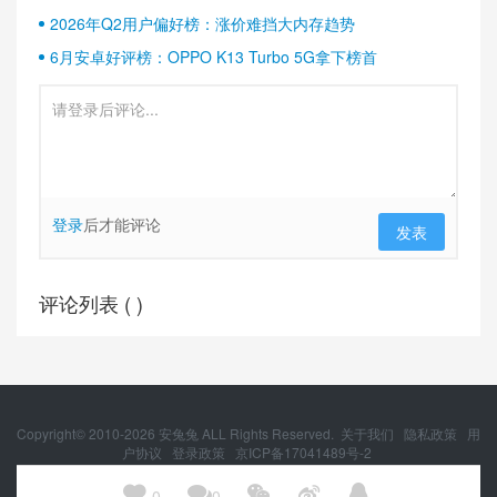
2026年Q2用户偏好榜：涨价难挡大内存趋势
6月安卓好评榜：OPPO K13 Turbo 5G拿下榜首
登录
后才能评论
发表
评论列表 (
)
Copyright© 2010-
2026
安兔兔 ALL Rights Reserved.
关于我们
隐私政策
用
户协议
登录政策
京ICP备17041489号-2
京公网安备 11010502054377号





0
0