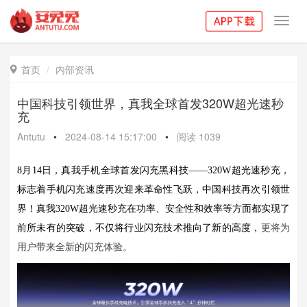
Toggl
navig
首页
内部资讯

中国科技引领世界，真我全球首发320W超光速秒
充
Antutu
•
2024-08-14 15:17:00
•
阅读
1039
8月14日，真我手机全球首发闪充黑科技——320W超光速秒充，
标志着手机闪充速度再次迎来革命性飞跃，中国科技再次引领世
界！真我320W超光速秒充在功率、安全性和效率等方面都实现了
前所未有的突破，不仅将行业闪充技术推向了新的高度，
更将为
用户带来全新的闪充体验。