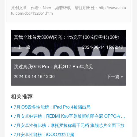
原创文章，作者：Noer，如若转载，请注明出处：http://www.antu
tu.com/doc/132651.htm
真我全球首发320W闪充：1%充至100%仅需4分30秒
« 上一篇
2024-08-14 15:02:49
跳过真我GT6 Pro：真我GT7 Pro年底见
2024-08-14 16:13:30
下一篇 »
相关推荐
7月iOS设备性能榜：iPad Pro 4被踢出局
7月安卓好评榜：REDMI K90至尊版新机即夺冠 OPPO占据
半壁江山
7月安卓性价比榜：摩托罗拉称霸千元档 旗舰芯片全面下放
7月安卓性能榜：iQOO成功卫冕