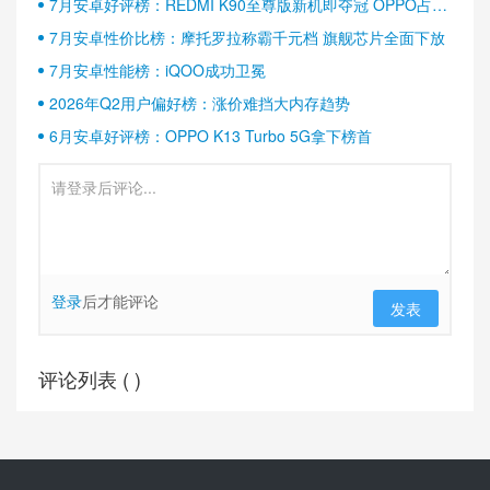
7月安卓好评榜：REDMI K90至尊版新机即夺冠 OPPO占据
半壁江山
7月安卓性价比榜：摩托罗拉称霸千元档 旗舰芯片全面下放
7月安卓性能榜：iQOO成功卫冕
2026年Q2用户偏好榜：涨价难挡大内存趋势
6月安卓好评榜：OPPO K13 Turbo 5G拿下榜首
登录
后才能评论
发表
评论列表 (
)