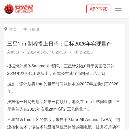
Toggl
navig
首页
热点资讯

三星1nm制程提上日程：目标2026年实现量产
Antutu
•
2024-05-30 16:20:33
•
阅读
2823
根据海外媒体Sammobile消息，三星计划在6月于美国召开的
2024年晶圆代工论坛上，正式公布其1nm制程工艺计划。
据悉，该计划将1nm的量产时间从原本的2027年提前到了2026
年。
按照这一时间规划，如果一切顺利，那么在1nm工艺问世前，三
星将首先在2025年实现2nm“SF2”工艺的量产。
三星加速1nm工艺的信心，来自于“Gate-All-Around（GAA）”电
流控制技术，该技术能显著降低晶体管的漏电流，提升芯片功率