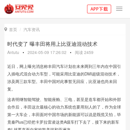
Toggl
navig
首页
汽车资讯

时代变了 曝丰田将用上比亚迪混动技术
Antutu
•
2024-05-09 17:26:02
•
阅读
2459
近日，网上曝光消息称丰田汽车计划在未来两到三年内在中国引
入插电式混合动力车型，可能采用比亚迪的DMI超级混动技术，
涉及两三款车型。丰田中国对此事暂无回应，比亚迪也尚未回
复。
这表明继智能驾驶、智能座舱、三电，甚至是造车都开始和外部
合作后，丰田这次最核心的动力系统也要用别人的了，作为全球
第一大车企，丰田面对中国市场的新能源可以说是既慌又怕，毕
竟秦Plus已经把卡罗拉雷凌这类A级车打下去了，接下来的新车
秦L就要直面自家的凯美瑞和亚洲龙。