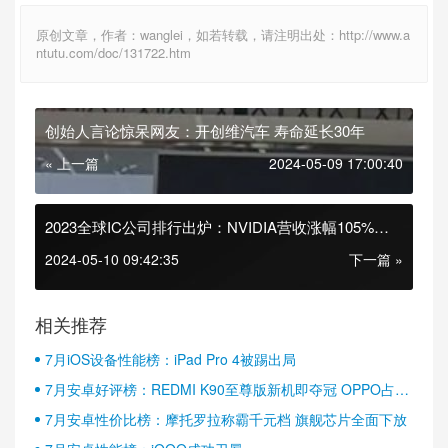
原创文章，作者：wanglei，如若转载，请注明出处：http://www.a
ntutu.com/doc/131722.htm
创始人言论惊呆网友：开创维汽车 寿命延长30年
« 上一篇
2024-05-09 17:00:40
2023全球IC公司排行出炉：NVIDIA营收涨幅105%拿
下榜首
2024-05-10 09:42:35
下一篇 »
相关推荐
7月iOS设备性能榜：iPad Pro 4被踢出局
7月安卓好评榜：REDMI K90至尊版新机即夺冠 OPPO占据
半壁江山
7月安卓性价比榜：摩托罗拉称霸千元档 旗舰芯片全面下放