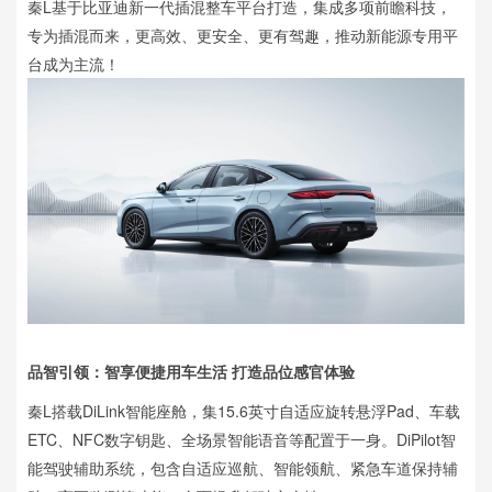
秦L基于比亚迪新一代插混整车平台打造，集成多项前瞻科技，
专为插混而来，更高效、更安全、更有驾趣，推动新能源专用平
台成为主流！
品智引领：智享便捷用车生活 打造品位感官体验
秦L搭载DiLink智能座舱，集15.6英寸自适应旋转悬浮Pad、车载
ETC、NFC数字钥匙、全场景智能语音等配置于一身。DiPilot智
能驾驶辅助系统，包含自适应巡航、智能领航、紧急车道保持辅