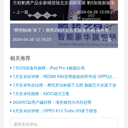
方程豹携产品全家桶登陆北京国际车展 豹5加推新版车
« 上一篇
2024-04-26 12:09:27
“腾势帕梅”来了！腾势Z9GT北京车展首亮相 海外售价
或超百万
2024-04-26 12:19:23
下一篇 »
相关推荐
7月iOS设备性能榜：iPad Pro 4被踢出局
7月安卓好评榜：REDMI K90至尊版新机即夺冠 OPPO占据
半壁江山
7月安卓性价比榜：摩托罗拉称霸千元档 旗舰芯片全面下放
7月安卓性能榜：iQOO成功卫冕
2026年Q2用户偏好榜：涨价难挡大内存趋势
6月安卓好评榜：OPPO K13 Turbo 5G拿下榜首