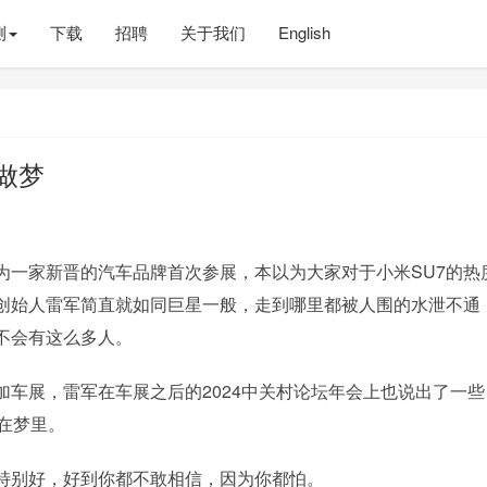
测
下载
招聘
关于我们
English
在做梦
为一家新晋的汽车品牌首次参展，本以为大家对于小米SU7的热
和创始人雷军简直就如同巨星一般，走到哪里都被人围的水泄不通
不会有这么多人。
车展，雷军在车展之后的2024中关村论坛年会上也说出了一些
像在梦里。
特别好，好到你都不敢相信，因为你都怕。