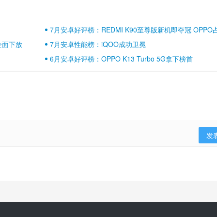
7月安卓好评榜：REDMI K90至尊版新机即夺冠 OPPO
壁江山
全面下放
7月安卓性能榜：iQOO成功卫冕
6月安卓好评榜：OPPO K13 Turbo 5G拿下榜首
发