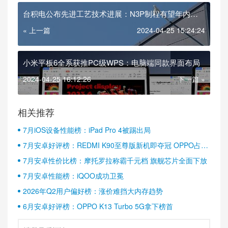
台积电公布先进工艺技术进展：N3P制程有望年内量
产
« 上一篇
2024-04-25 15:24:24
小米平板6全系获推PC级WPS：电脑端同款界面布局
2024-04-25 16:12:26
下一篇 »
相关推荐
7月iOS设备性能榜：iPad Pro 4被踢出局
7月安卓好评榜：REDMI K90至尊版新机即夺冠 OPPO占据
半壁江山
7月安卓性价比榜：摩托罗拉称霸千元档 旗舰芯片全面下放
7月安卓性能榜：iQOO成功卫冕
2026年Q2用户偏好榜：涨价难挡大内存趋势
6月安卓好评榜：OPPO K13 Turbo 5G拿下榜首