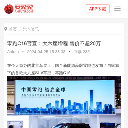
Toggl
navig
首页
汽车资讯

零跑C16官宣：大六座增程 售价不超20万
Antutu
•
2024-04-25 15:38:38
•
阅读
2351
在今天举办的北京车展上，国产新能源品牌零跑也发布了自家旗
下的首款大六座SUV车型，零跑C16。