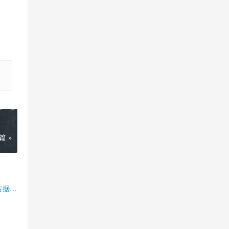
篇 »
占据半