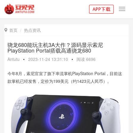
Toggl
navig
首页
热点资讯

骁龙680能玩主机3A大作？源码显示索尼
PlayStation Portal搭载高通骁龙680
Antutu
•
2023-11-24 13:31:10
•
阅读
6696
今年8月，索尼官宣了旗下串流掌机PlayStation Portal，目前这
款掌机已经发售，定价为199美元（约1423元人民币）。