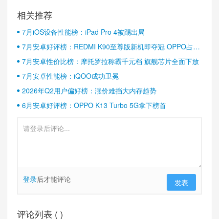
相关推荐
7月iOS设备性能榜：iPad Pro 4被踢出局
7月安卓好评榜：REDMI K90至尊版新机即夺冠 OPPO占据
半壁江山
7月安卓性价比榜：摩托罗拉称霸千元档 旗舰芯片全面下放
7月安卓性能榜：iQOO成功卫冕
2026年Q2用户偏好榜：涨价难挡大内存趋势
6月安卓好评榜：OPPO K13 Turbo 5G拿下榜首
登录
后才能评论
发表
评论列表 (
)