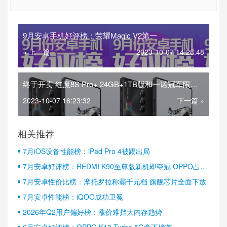
9月安卓手机好评榜：荣耀Magic V2第一
« 上一篇
2023-10-07 14:28:48
终于开卖 红魔8S Pro+ 24GB+1TB版和一诺冠军限定
版开售
2023-10-07 16:23:32
下一篇 »
相关推荐
7月iOS设备性能榜：iPad Pro 4被踢出局
7月安卓好评榜：REDMI K90至尊版新机即夺冠 OPPO占据
半壁江山
7月安卓性价比榜：摩托罗拉称霸千元档 旗舰芯片全面下放
7月安卓性能榜：iQOO成功卫冕
2026年Q2用户偏好榜：涨价难挡大内存趋势
6月安卓好评榜：OPPO K13 Turbo 5G拿下榜首