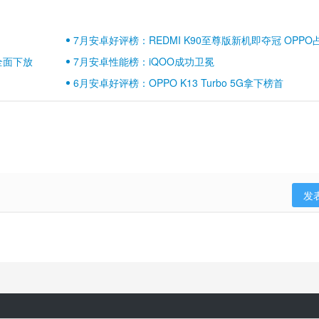
7月安卓好评榜：REDMI K90至尊版新机即夺冠 OPPO
壁江山
全面下放
7月安卓性能榜：iQOO成功卫冕
6月安卓好评榜：OPPO K13 Turbo 5G拿下榜首
发