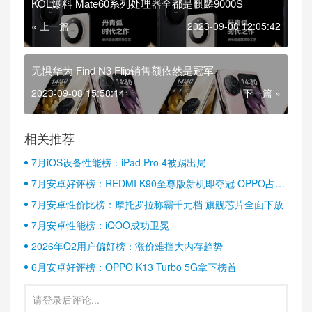
KOL爆料 Mate60系列处理器全都是麒麟9000S
« 上一篇
2023-09-08 12:05:42
无惧华为 Find N3 Flip销售额依然是冠军
2023-09-08 15:58:14
下一篇 »
相关推荐
7月iOS设备性能榜：iPad Pro 4被踢出局
7月安卓好评榜：REDMI K90至尊版新机即夺冠 OPPO占据
半壁江山
7月安卓性价比榜：摩托罗拉称霸千元档 旗舰芯片全面下放
7月安卓性能榜：iQOO成功卫冕
2026年Q2用户偏好榜：涨价难挡大内存趋势
6月安卓好评榜：OPPO K13 Turbo 5G拿下榜首